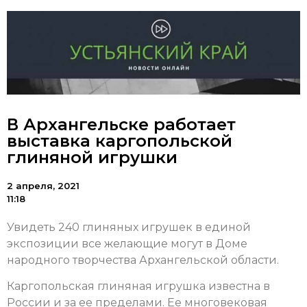
В Архангельске работает
выставка каргопольской
глиняной игрушки
2 апреля, 2021
11:18
Увидеть 240 глиняных игрушек в единой
экспозиции все желающие могут в Доме
народного творчества Архангельской области.
Каргопольская глиняная игрушка известна в
России и за ее пределами. Ее многовековая