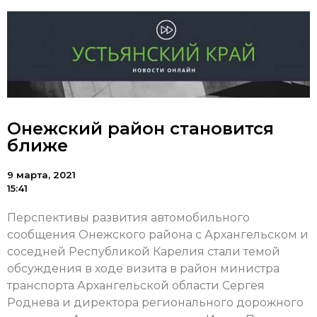
Онежский район становится
ближе
9 марта, 2021
15:41
Перспективы развития автомобильного
сообщения Онежского района с Архангельском и
соседней Республикой Карелия стали темой
обсуждения в ходе визита в район министра
транспорта Архангельской области Сергея
Роднева и директора регионального дорожного