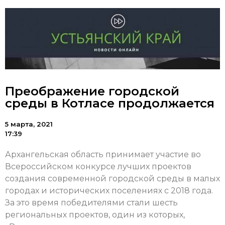
Преображение городской
среды в Котласе продолжается
5 марта, 2021
17:39
Архангельская область принимает участие во
Всероссийском конкурсе лучших проектов
создания современной городской среды в малых
городах и исторических поселениях с 2018 года.
За это время победителями стали шесть
региональных проектов, один из которых,