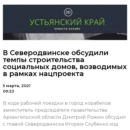
В Северодвинске обсудили
темпы строительства
социальных домов, возводимых
в рамках нацпроекта
5 марта, 2021
09:23
В ходе рабочей поездки в город корабелов
заместитель председателя правительства
Архангельской области Дмитрий Рожин обсудил
с главой Северодвинска Игорем Скубенко ход