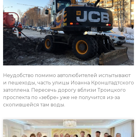
Неудобство помимо автолюбителей испытывают
и пешеходы, часть улицы Иоанна Кронштадтского
затоплена. Пересечь дорогу вблизи Троицкого
проспекта по «зебре» уже не получится из-за
скопившейся там воды.