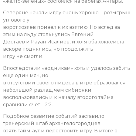
«желто-зеленых» состоялся на берегах Ангары.
Северяне начали игру очень хорошо – розыгрыш
углового у
ворот хозяев привел к их взятию. Но вслед за
этим на льду столкнулись Евгений
Дергаев и Рауан Исалиев, и хотя оба хоккеиста
вскоре поднялись, но продолжить
игру не смогли.
Впоследствии «водникам» хоть и удалось забить
еще один мяч, но
в отсутствии своего лидера в игре образовался
небольшой разлад, чем сибиряки
воспользовались и к началу второго тайма
сравняли счет – 2:2.
Подобное развитие событий заставило
тренерский штаб архангелогородцев
взять тайм-аут и перестроить игру. В итоге в