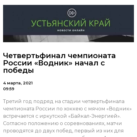
Четвертьфинал чемпионата
России «Водник» начал с
победы
4 марта, 2021
09:59
Третий год подряд на стадии четвертьфинала
чемпионата России по хоккею с мячом «Водник»
встречается с иркутской «Байкал-Энергией».
Согласно положению о соревнованиях, матчи
проводятся до двух побед, первый из них для