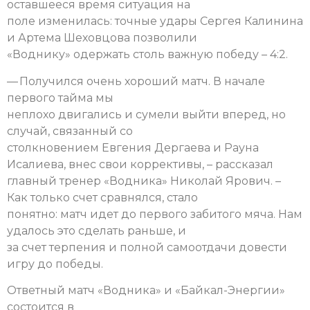
оставшееся время ситуация на
поле изменилась: точные удары Сергея Калинина
и Артема Шеховцова позволили
«Воднику» одержать столь важную победу – 4:2.
— Получился очень хороший матч. В начале
первого тайма мы
неплохо двигались и сумели выйти вперед, но
случай, связанный со
столкновением Евгения Дергаева и Рауна
Исалиева, внес свои коррективы, – рассказал
главный тренер «Водника» Николай Ярович. –
Как только счет сравнялся, стало
понятно: матч идет до первого забитого мяча. Нам
удалось это сделать раньше, и
за счет терпения и полной самоотдачи довести
игру до победы.
Ответный матч «Водника» и «Байкал-Энергии»
состоится в