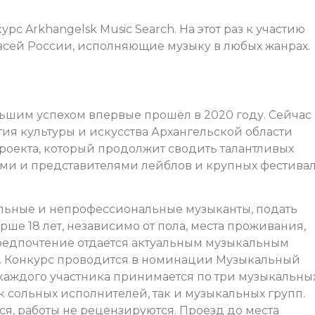
рс Arkhangelsk Music Search. На этот раз к участию
сей России, исполняющие музыку в любых жанрах.
ольшим успехом впервые прошёл в 2020 году. Сейчас
я культуры и искусства Архангельской области
роекта, который продолжит сводить талантливых
и и представителями лейблов и крупных фестива
льные и непрофессиональные музыканты, подать
ше 18 лет, независимо от пола, места проживания,
редпочтение отдается актуальным музыкальным
т. Конкурс проводится в номинации Музыкальный
 каждого участника принимается по три музыкальны
к сольных исполнителей, так и музыкальных групп.
тся, работы не рецензируются. Проезд до места