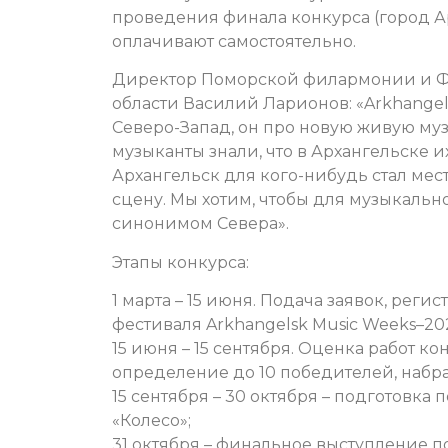
проведения финала конкурса (город А
оплачивают самостоятельно.
Директор Поморской филармонии и Фо
области Василий Ларионов: «Arkhangels
Северо-Запад, он про новую живую муз
музыканты знали, что в Архангельске их
Архангельск для кого-нибудь стал мест
сцену. Мы хотим, чтобы для музыкаль
синонимом Севера».
Этапы конкурса:
1 марта – 15 июня. Подача заявок, рег
фестиваля Arkhangelsk Music Weeks–202
15 июня – 15 сентября. Оценка работ к
определение до 10 победителей, набр
15 сентября – 30 октября – подготовка
«Колесо»;
31 октября – финальное выступление 