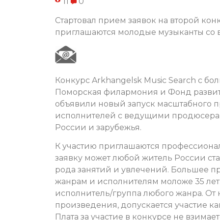
11
0
Стартовал прием заявок на второй конку
приглашаются молодые музыканты со в
Конкурс Arkhangelsk Music Search с б
Поморская филармония и Фонд развити
объявили новый запуск масштабного п
исполнителей с ведущими продюсерам
России и зарубежья.
К участию приглашаются профессиона
заявку может любой житель России стар
рода занятий и увлечений. Большее п
жанрам и исполнителям моложе 35 ле
исполнитель/группа любого жанра. От
произведения, допускается участие ка
Плата за участие в конкурсе не взимае