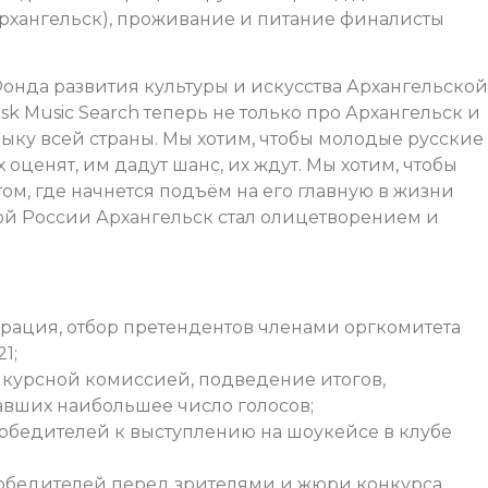
рхангельск), проживание и питание финалисты
нда развития культуры и искусства Архангельской
k Music Search теперь не только про Архангельск и
ыку всей страны. Мы хотим, чтобы молодые русские
 оценят, им дадут шанс, их ждут. Мы хотим, чтобы
ом, где начнется подъём на его главную в жизни
ной России Архангельск стал олицетворением и
истрация, отбор претендентов членами оргкомитета
1;
онкурсной комиссией, подведение итогов,
авших наибольшее число голосов;
 победителей к выступлению на шоукейсе в клубе
победителей перед зрителями и жюри конкурса.