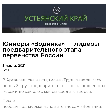
Юниоры «Водника» — лидеры
предварительного этапа
первенства России
3 марта, 2021
12:11
В Архангельске на стадионе «Труд» завершился
первый круг предварительного этапа первенства
России по хоккею с мячом среди юниоров.
После
победы над мурманчанами юниорам «Водника»