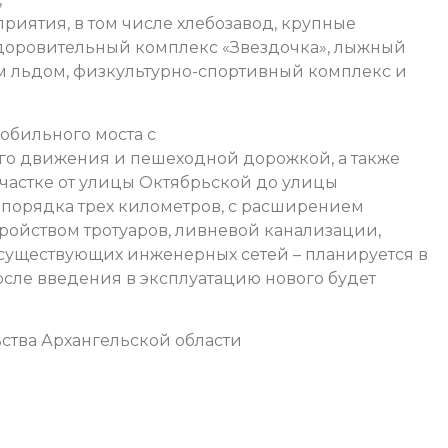
иятия, в том числе хлебозавод, крупные
здоровительный комплекс «Звездочка», лыжный
ым льдом, физкультурно-спортивный комплекс и
обильного моста с
го движения и пешеходной дорожкой, а также
частке от улицы Октябрьской до улицы
порядка трех километров, с расширением
тройством тротуаров, ливневой канализации,
существующих инженерных сетей – планируется в
осле введения в эксплуатацию нового будет
ства Архангельской области