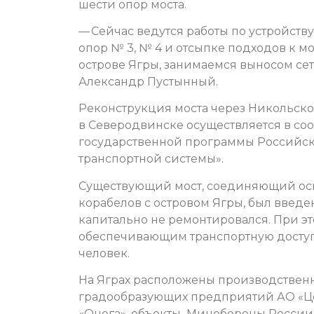
шести опор моста.
— Сейчас ведутся работы по устройств
опор № 3, № 4 и отсыпке подходов к мо
острове Ягры, занимаемся выносом сет
Александр Пустынный.
Реконструкция моста через Никольск
в Северодвинске осуществляется в со
государственной программы Российс
транспортной системы».
Существующий мост, соединяющий осн
корабелов с островом Ягры, был введен 
капитально не ремонтировался. При э
обеспечивающим транспортную доступн
человек.
На Яграх расположены производстве
градообразующих предприятий АО «Це
«Онега», объекты Минобороны России