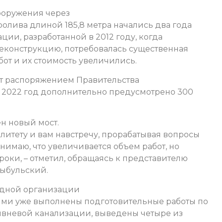
ооружения через
ролива длиной 185,8 метра начались два года
ции, разработанной в 2012 году, когда
еконструкцию, потребовалась существенная
бот и их стоимость увеличились.
т распоряжением Правительства
 2022 год дополнительно предусмотрено 300
н новый мост.
литету и вам навстречу, прорабатывая вопросы
имаю, что увеличивается объем работ, но
оки, – отметил, обращаясь к представителю
ыбульский.
ядной организации
ями уже выполнены подготовительные работы по
ливневой канализации, выведены четыре из