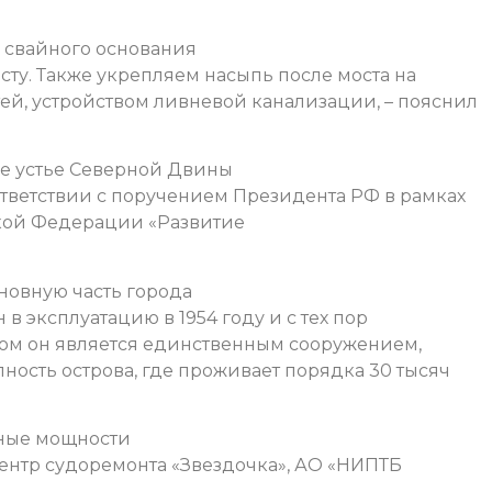
у свайного основания
сту. Также укрепляем насыпь после моста на
ей, устройством ливневой канализации, – пояснил
ое устье Северной Двины
ответствии с поручением Президента РФ в рамках
кой Федерации «Развитие
овную часть города
в эксплуатацию в 1954 году и с тех пор
том он является единственным сооружением,
ость острова, где проживает порядка 30 тысяч
нные мощности
нтр судоремонта «Звездочка», АО «НИПТБ
,