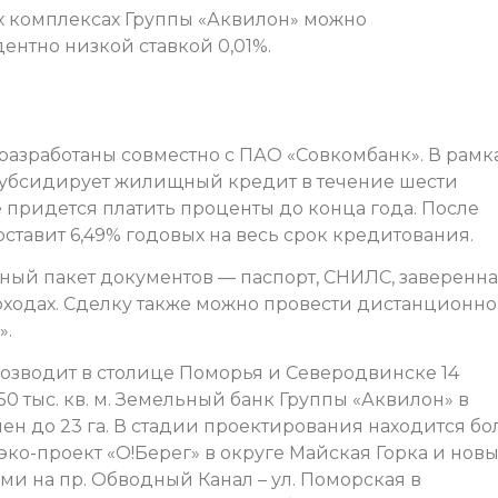
х комплексах Группы «Аквилон» можно
ентно низкой ставкой 0,01%.
разработаны совместно с ПАО «Совкомбанк». В рамк
убсидирует жилищный кредит в течение шести
 придется платить проценты до конца года. После
ставит 6,49% годовых на весь срок кредитования.
ный пакет документов — паспорт, СНИЛС, заверенн
оходах. Сделку также можно провести дистанционно
».
возводит в столице Поморья и Северодвинске 14
 тыс. кв. м. Земельный банк Группы «Аквилон» в
н до 23 га. В стадии проектирования находится бо
х эко-проект «О!Берег» в округе Майская Горка и нов
и на пр. Обводный Канал – ул. Поморская в