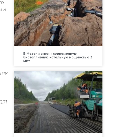
го
нии
.
В Мезени строят современную
биотопливную котельную мощностью 3
МВт
ния
021
м