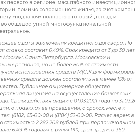
ках первого в регионе масштабного инвестиционно
тории, помимо современного жилья, за счет компа
тету «под ключ» полностью готовый детсад и
ство общедоступной многофункциональной
еатральное.
 месяцев с даты заключения кредитного договора. По
ставка составит 6,49%. Срок кредита от 3 до 30 лет
ля Москвы, Санкт-Петербурга, Московской и
льных регионов, но не более 80% от стоимости
случае использования средств М(С)К для формирова
венных средств должен составлять не менее 15% от
ущества. Публичное акционерное общество
неральная лицензия на осуществление банковских
а. Сроки действия акции с 01.03.2021 года по 31.03.2
ии, о правилах ее проведения, о сроках, месте и
л. (8182) 65-00-08 и (8184) 52-00-00. Расчет верен: в
о стоимостью 2 282 208 рублей при первоначально
вке 6.49 % годовых в рулях РФ, срок кредита 360