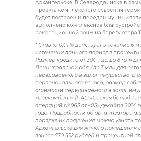
Архангельске. В Северодвинске в рам
проекта комплексного освоения терри
будет построен и передан муниципали
выполнено комплексное благоустрой
рекреационной зоны на берегу озера Т
* Ставка 0,01 % действует в течение 6
истечении данного периода процентная 
Размер кредита от 300 тыс. до 8 млн д
Ленинградской обл./ до 3 млн для оста
передаваемого в залог имущества. В 
первоначального взноса, размер собст
стоимости передаваемого в залог им
«Совкомбанк» (ПАО «Совкомбанк»). Ге
операций № 963 от «05» декабря 2014 год
года. Подробности об организаторе акц
порядке их получения можно узнать по те
Архангельске для жилого помещения с
взносе 570 552 рублей и процентной ста