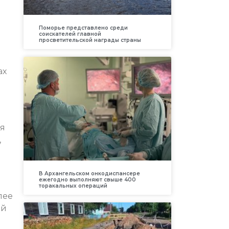
Поморье представлено среди
соискателей главной
просветительской награды страны
ах
ая
,
В Архангельском онкодиспансере
ежегодно выполняют свыше 400
торакальных операций
лее
ый