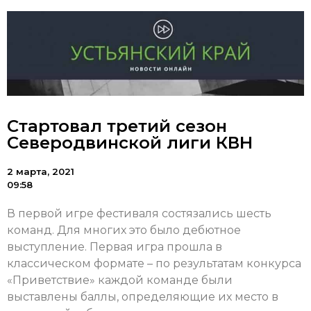
Стартовал третий сезон
Северодвинской лиги КВН
2 марта, 2021
09:58
В первой игре фестиваля состязались шесть
команд. Для многих это было дебютное
выступление. Первая игра прошла в
классическом формате – по результатам конкурса
«Приветствие» каждой команде были
выставлены баллы, определяющие их место в