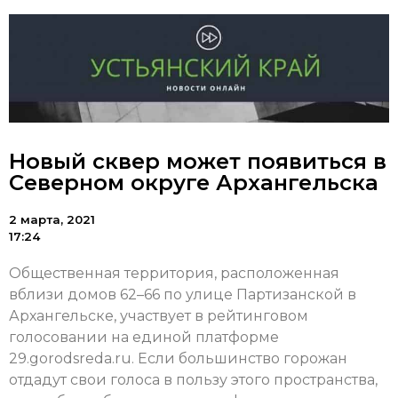
Новый сквер может появиться в
Северном округе Архангельска
2 марта, 2021
17:24
Общественная территория, расположенная
вблизи домов 62–66 по улице Партизанской в
Архангельске, участвует в рейтинговом
голосовании на единой платформе
29.gorodsreda.ru. Если большинство горожан
отдадут свои голоса в пользу этого пространства,