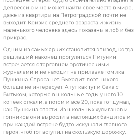
последнего герой будто окончательно впадает в
депрессию и не может найти свое место в мире,
даже из квартиры на Петроградской почти не
выходит. Кризис среднего возраста и жизнь
маленького человека здесь показаны в лоб и без
прикрас.
Одним из самых ярких становится эпизод, когда
решивший наконец прогуляться Питунин
встречается с торговцем эротическими
журналами и не находит на прилавке томика
Пушкина. Спроса нет. Выходит, поэт никого
больше не интересует. А тут как тут и Сека с
Витьком, которые в школьные годы у него 10
копеек отжали, а потом и все 20, пока тот думал,
как Пушкина спасти. Из школьных хулиганов и
гопников они выросли в настоящих бандитов и
при каждой встрече будто искушали главного
героя, чтоб тот вступил на скользкую дорожку.