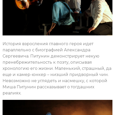
История взросления главного героя идет
параллельно с биографией Александра
Сергеевича. Питунин демонстрирует некую
пренебрежительность к поэту, описывая
хронологию его жизни. Маленький, страшный, да
еще и камер-юнкер – низший придворный чин.
Невозможно не углядеть и насмешку, с которой
Миша Питунин рассказывает о тогдашних
реалиях.