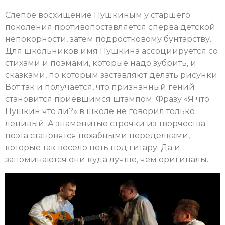
Слепое восхищение Пушкиным у старшего
поколения противопоставляется сперва детской
непокорности, затем подростковому бунтарству.
Для школьников имя Пушкина ассоциируется со
стихами и поэмами, которые надо зубрить, и
сказками, по которым заставляют делать рисунки.
Вот так и получается, что признанный гений
становится приевшимся штампом. Фразу «Я что
Пушкин что ли?» в школе не говорил только
ленивый. А знаменитые строчки из творчества
поэта становятся похабными переделками,
которые так весело петь под гитару. Да и
запоминаются они куда лучше, чем оригиналы.