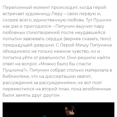
Переломный момент происходит, когда герой
встречает художницу Леру – свою первую и,
скорее всего, единственную любовь. Тут Пушкин
как раз и пригодился – Питунин выучил пару
любовных стихотворений после неудавшейся
попытки завоевать сердце (вернее сказать, тело)
предыдущей девушки. С Лерой Мишу Питунина
объединяло не только нежное чувство, но и
попытка уйти от реальности. Они решили найти
ответ на вопрос «Можно было бы спасти
Пушкина?». Питунин собрал столько материала в
библиотеке, что на диссертацию хватит,
рассуждения за рассуждениями, но вот поэт
переместился на второй план, пока влюбленные
были заняты друг другом.