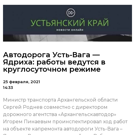
Автодорога Усть-Вага —
Ядриха: работы ведутся в
круглосуточном режиме
25 февраля, 2021
14:33
Министр транспорта Архангельской области
Сергей Роднев совместно с директором
дорожного агентства «Архангельскавтодор»
Игорем Пинаевым проинспектировал ход работ
на объекте капремонта автодороги Усть-Вага –