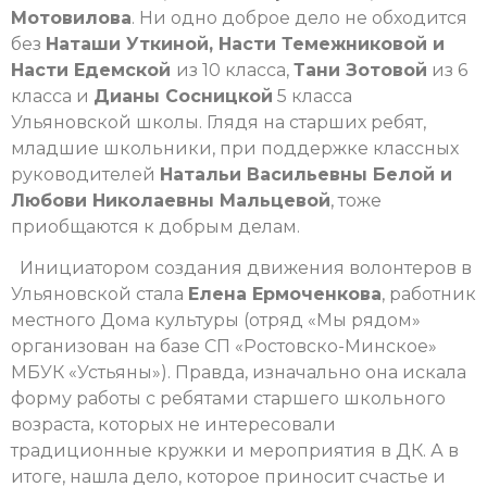
Мотовилова
. Ни одно доброе дело не обходится
без
Наташи Уткиной, Насти Темежниковой и
Насти Едемской
из 10 класса,
Тани Зотовой
из 6
класса и
Дианы Сосницкой
5 класса
Ульяновской школы. Глядя на старших ребят,
младшие школьники, при поддержке классных
руководителей
Натальи Васильевны Белой и
Любови Николаевны Мальцевой
, тоже
приобщаются к добрым делам.
Инициатором создания движения волонтеров в
Ульяновской стала
Елена Ермоченкова
, работник
местного Дома культуры (отряд «Мы рядом»
организован на базе СП «Ростовско-Минское»
МБУК «Устьяны»). Правда, изначально она искала
форму работы с ребятами старшего школьного
возраста, которых не интересовали
традиционные кружки и мероприятия в ДК. А в
итоге, нашла дело, которое приносит счастье и