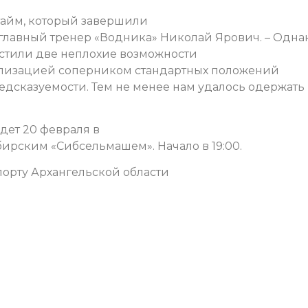
тайм, который завершили
т главный тренер «Водника» Николай Ярович. – Одна
устили две неплохие возможности
реализацией соперником стандартных положений
едсказуемости. Тем не менее нам удалось одержать
дет 20 февраля в
бирским «Сибсельмашем». Начало в 19:00.
орту Архангельской области