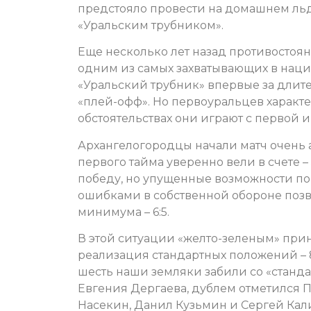
предстояло провести на домашнем льду
«Уральским трубником».
Еще несколько лет назад противостоян
одним из самых захватывающих в нац
«Уральский трубник» впервые за длит
«плей-офф». Но первоуральцев характе
обстоятельствах они играют с первой 
Архангелогородцы начали матч очень а
первого тайма уверенно вели в счете – 5
победу, но упущенные возможности пор
ошибками в собственной обороне позво
минимума – 6:5.
В этой ситуации «желто-зеленым» при
реализация стандартных положений – 8:
шесть наши земляки забили со «стандар
Евгения Дергаева, дублем отметился 
Насекин, Данил Кузьмин и Сергей Кал