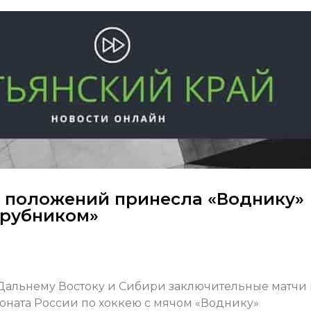
 положений принесла «Воднику»
трубником»
 Дальнему Востоку и Сибири заключительные матчи 
оната России по хоккею с мячом «Воднику»