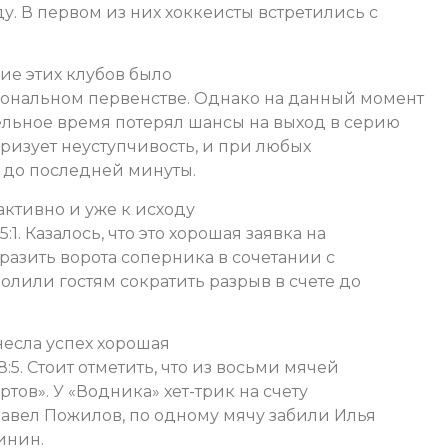
. В первом из них хоккеисты встретились с
ие этих клубов было
иональном первенстве. Однако на данный момент
ельное время потерял шансы на выход в серию
ризует неуступчивость, и при любых
и до последней минуты.
ктивно и уже к исходу
:1. Казалось, что это хорошая заявка на
азить ворота соперника в сочетании с
лили гостям сократить разрыв в счете до
несла успех хорошая
5. Стоит отметить, что из восьми мячей
тов». У «Водника» хет-трик на счету
Павел Пожилов, по одному мячу забили Илья
инин.