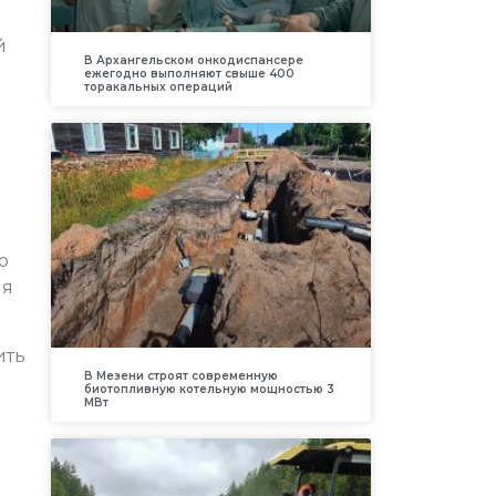
й
В Архангельском онкодиспансере
ежегодно выполняют свыше 400
торакальных операций
о
ия
ить
В Мезени строят современную
биотопливную котельную мощностью 3
МВт