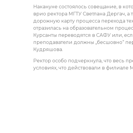
Накануне состоялось совещание, в ко
врио ректора МГТУ Светлана Дергач, 
дорожную карту процесса перехода тех
отразилась на образовательном процес
Курсанты переводятся в САФУ или, если
преподаватели должны „бесшовно“ пере
Кудряшова.
Ректор особо подчеркнула, что весь п
условиях, что действовали в филиале М