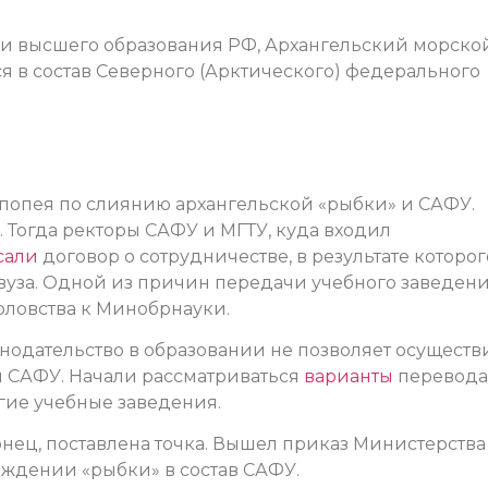
 и высшего образования РФ, Архангельский морско
в состав Северного (Арктического) федерального
эпопея по слиянию архангельской «рыбки» и САФУ.
у. Тогда ректоры САФУ и МГТУ, куда входил
сали
договор о сотрудничестве, в результате которог
-вуза. Одной из причин передачи учебного заведен
оловства к Минобрнауки.
онодательство в образовании не позволяет осуществ
я САФУ. Начали рассматриваться
варианты
перевода
гие учебные заведения.
конец, поставлена точка. Вышел приказ Министерства
ождении «рыбки» в состав САФУ.