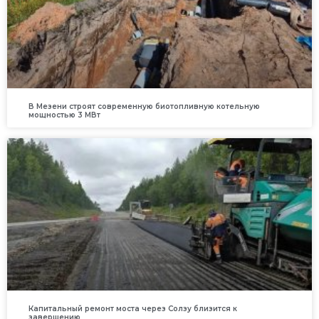
В Мезени строят современную биотопливную котельную
мощностью 3 МВт
Капитальный ремонт моста через Солзу близится к
завершению