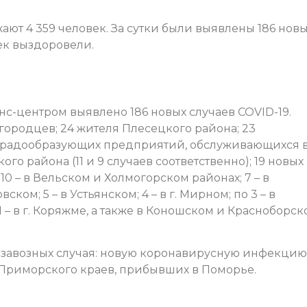
ют 4 359 человек. За сутки были выявлены 186 нов
ек выздоровели.
с-центром выявлено 186 новых случаев COVID-19.
городцев; 24 жителя Плесецкого района; 23
 градообразующих предприятий, обслуживающихся 
ого района (11 и 9 случаев соответственно); 19 новых
10 – в Вельском и Холмогорском районах; 7 – в
ком; 5 – в Устьянском; 4 – в г. Мирном; по 3 – в
 – в г. Коряжме, а также в Коношском и Красноборск
а завозных случая: новую коронавирусную инфекцию
Приморского краев, прибывших в Поморье.