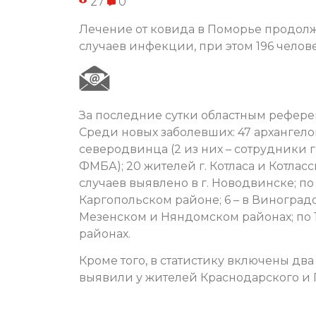
27
0
Лечение от ковида в Поморье продолжа
случаев инфекции, при этом 196 челов
За последние сутки областным референ
Среди новых заболевших: 47 архангело
северодвинца (2 из них – сотрудники
ФМБА); 20 жителей г. Котласа и Котласск
случаев выявлено в г. Новодвинске; по 
Каргопольском районе; 6 – в Виноградовс
Мезенском и Няндомском районах; по 1
районах.
Кроме того, в статистику включены дв
выявили у жителей Краснодарского и 