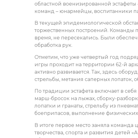
областной военизированной эстафеты 
команд – юнармейцы, воспитанники па
В текущей эпидемиологической обста
торжественных построений. Команды п
время, не пересекались. Были обеспе
обработка рук.
Отметим, что уже четвертый год подря
игры проходит на территории 62-й арх
активно развивается. Так, здесь обору
стрельбы, метания саперных лопаток, 
По традиции эстафета включает в себя 
марш-бросок на лыжах, сборку-разборк
лопатки и гранаты, стрельбу из пневм
боеприпасов, выполнение физических 
В итоге первое место заняла команда 
творчества, спорта и развития детей «