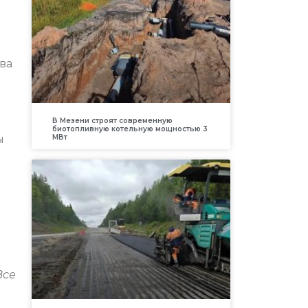
ова
В Мезени строят современную
биотопливную котельную мощностью 3
ы
МВт
Все