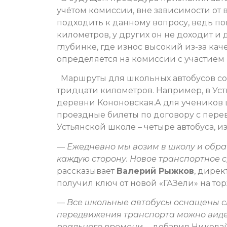
учётом комиссии, вне зависимости от 
подходить к данному вопросу, ведь по
километров, у других он не доходит и 
глубинке, где износ высокий из-за каче
определяется на комиссии с участием
Маршруты для школьных автобусов со
тридцати километров. Например, в Ус
деревни Кононовская.А для учеников 
проездные билеты по договору с пере
Устьянской школе – четыре автобуса, из
—
Ежедневно мы возим в школу и обрат
каждую сторону. Новое транспортное 
рассказывает
Валерий Рыжков
, дире
получил ключ от новой «ГАЗели» на т
—
Все школьные автобусы оснащены с
передвижения транспорта можно виде
реального времени,
– добавил Николай