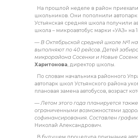
На прошлой неделе в район приехали
школьников. Они пополнили автопарки
Устьянская средняя школа получили ав
школа – микроавтобус марки «УАЗ» на 1
—
В Октябрьской средней школе №1 на
выполняют по 40 рейсов. Детей забира
микрорайона Сосенки и Новые Сосенк
Харитонова
, директор школы.
По словам начальника районного Упр
автопарк школ Устьянского района уко
плановая замена автобусов, возраст кот
—
Летом этого года планируется также
ограниченными возможностями здоров
софинансирования. Составлен график 
Николай Александрович.
В будущем процедура признания авто