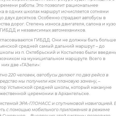
времени работы. Это позволит рациональнее
ка в одних школах маршрут исчисляется сотнями
до двух десятков. Особенно страдают автобусы в
ства дорог. Степень износа двигателя, салона и куз
 ГИБДД и независимых автомехаников.
гласовываются ГИБДД. Они не должны быть больше
тьянской средней самый дальний маршрут – до
школы из п. Октябрьский и Костылево были введен
возчиком на муниципальном маршруте. Всего в
 них две «ГАЗели»:
но 220 человек, автобусы делают по два рейса в
средство мы получили как плановую замену,
–
ктор Устьянской средней школы, который накануне
оржественной церемонии в Архангельске.
истемой ЭРА-ГЛОНАСС и спутниковой навигацией. 
ть с помощью мобильного приложения в режиме
 Сухоруков. –
Внедрение этой системы позволило