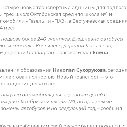
 четыре новые транспортные единицы для подвоза
 трех школ: Октябрьская средняя школа №1 и
томобили «Газель» и «ПАЗ», а Бестужевская средня
4 мест.
 подвозе более 240 учеников. Ежедневно автобусы
ют из посёлка Костылево, деревни Костылево,
и, деревни Павлицево
,
– рассказывает
Елена
авления образования
Николая Сухорукова
, сегодн
мплектован полностью. Новый транспорт — это
орых достиг десяти лет.
 покупка автомобиля для перевозки детей с
ья для Октябрьской школы №1, по программе
замены автобусов и на следующий год,
– сообщил
буса выработавшим свой ресурс будет проходить с