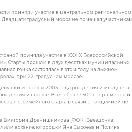
асти приняли участие в центральном региональном
». Двадцатиградусный мороз не помешал участника
 страной приняла участие в XXXIX Всероссийской
». Старты прошли в двух десятках муниципальных
лавная гонка состоялась в этом году на лыжном
арелах при 22-градусном морозе.
 девушки и юноши 2003 года рождения и младше, а
ождения и старше. Всего более 500 спортсменов и
ссового, семейного старта в связи с пандемией не
ла Виктория Дранишникова (ФОК «Звездочка»,
елили архангелогородки Яна Сысоева и Полина