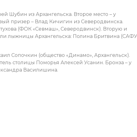
й Шубин из Архангельска. Второе место – у
вый призер – Влад Кичигин из Северодвинска.
ухова (ФОК «Севмаш», Северодвинск). Вторую и
няли лыжницы Архангельска: Полина Бритвина (САФУ
аил Сопочкин (общество «Динамо», Архангельск).
тель столицы Поморья Алексей Усанин. Бронза – у
ександра Василишина.