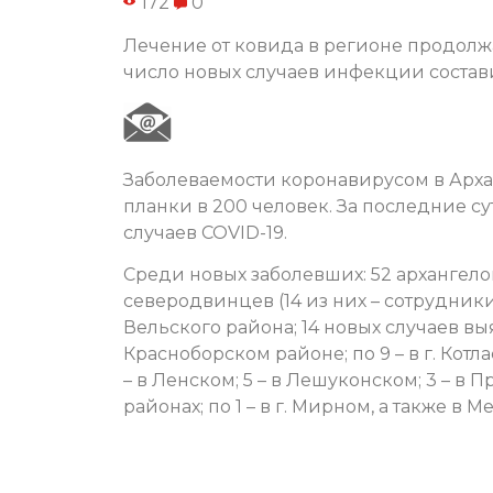
172
0
Лечение от ковида в регионе продолжаю
число новых случаев инфекции состави
Заболеваемости коронавирусом в Арха
планки в 200 человек. За последние с
случаев COVID-19.
Среди новых заболевших: 52 архангело
северодвинцев (14 из них – сотрудни
Вельского района; 14 новых случаев выяв
Красноборском районе; по 9 – в г. Котл
– в Ленском; 5 – в Лешуконском; 3 – в
районах; по 1 – в г. Мирном, а также в