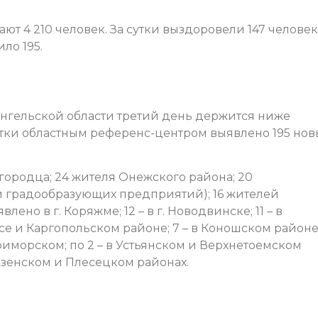
т 4 210 человек. За сутки выздоровели 147 человек
ло 195.
нгельской области третий день держится ниже
утки областным референс-центром выявлено 195 нов
городца; 24 жителя Онежского района; 20
ки градообразующих предприятий); 16 жителей
лено в г. Коряжме; 12 – в г. Новодвинске; 11 – в
асе и Каргопольском районе; 7 – в Коношском районе;
 Приморском; по 2 – в Устьянском и Верхнетоемском
 Мезенском и Плесецком районах.