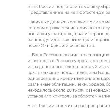
Банк России подготовил выставку «Вре
Представленные на ней фотостенды ра
Наличные денежные знаки, помимо мер
котором отражается история всего гос
выставки узнают, как делали первые д
банкнот, увидят, как выглядели первы
после Октябрьской революции.
— Банк России включил в экспозицию 
известного в России суррогатного де
из-за денежного голода, который испы
архангельским подразделением Банка 
одновременно кредитные билеты царско
различные облигации, чеки, ордера, бо
находилось около 20 тысяч разновидно
установило контроль за оборотом нали
Банк России стремится распространят