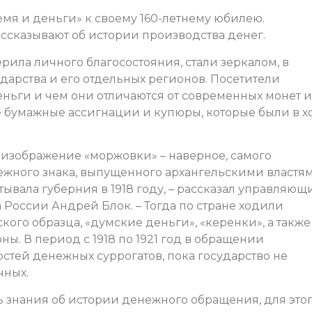
мя и деньги» к своему 160-летнему юбилею.
ссказывают об истории производства денег.
ила личного благосостояния, стали зеркалом, в
ударства и его отдельных регионов. Посетители
еньги и чем они отличаются от современных монет и
е бумажные ассигнации и купюры, которые были в х
изображение «моржовки» – наверное, самого
нежного знака, выпущенного архангельскими властя
тывала губерния в 1918 году, – рассказал управляющ
России Андрей Блок. – Тогда по стране ходили
го образца, «думские деньги», «керенки», а также
ны. В период с 1918 по 1921 год в обращении
стей денежных суррогатов, пока государство не
чных.
ь знания об истории денежного обращения, для это