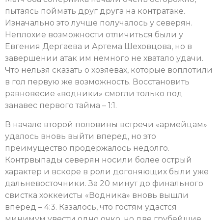
пытаясь поймать друг друга на контратаке.
Изначально это лучше получалось у северян.
Неплохие возможности отличиться были у
Евгения Дергаева и Артема Шеховцова, но в
завершении атак им немного не хватало удачи.
Что нельзя сказать о хозяевах, которые воплотили
в гол первую же возможность. Восстановить
равновесие «водники» смогли только под
занавес первого тайма – 1:1.
В начале второй половины встречи «армейцам»
удалось вновь выйти вперед, но это
преимущество продержалось недолго.
Контрвыпады северян носили более острый
характер и вскоре в роли догоняющих были уже
дальневосточники. За 20 минут до финального
свистка хоккеисты «Водника» вновь вышли
вперед – 4:3. Казалось, что гостям удастся
минимум увести одно очко, но две грубейшие