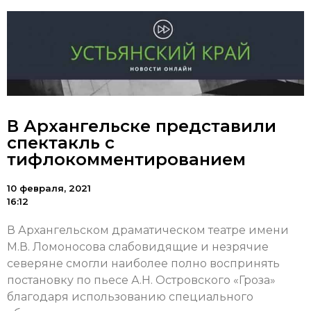
В Архангельске представили
спектакль с
тифлокомментированием
10 февраля, 2021
16:12
В Архангельском драматическом театре имени
М.В. Ломоносова слабовидящие и незрячие
северяне смогли наиболее полно воспринять
постановку по пьесе А.Н. Островского «Гроза»
благодаря использованию специального