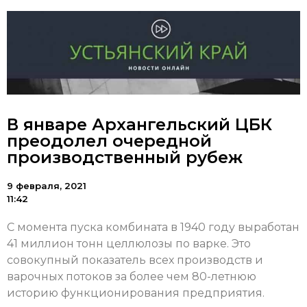
В январе Архангельский ЦБК
преодолел очередной
производственный рубеж
9 февраля, 2021
11:42
С момента пуска комбината в 1940 году выработан
41 миллион тонн целлюлозы по варке. Это
совокупный показатель всех производств и
варочных потоков за более чем 80-летнюю
историю функционирования предприятия.