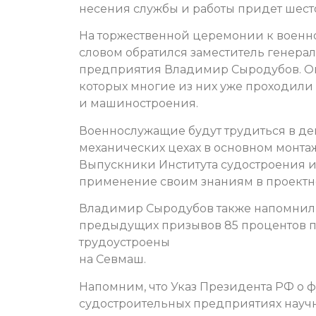
несения службы и работы придет шест
На торжественной церемонии к воен
словом обратился заместитель генера
предприятия Владимир Сыродубов. Он о
которых многие из них уже проходили
и машиностроения.
Военнослужащие будут трудиться в де
механических цехах в основном монт
Выпускники Института судостроения и
применение своим знаниям в проектн
Владимир Сыродубов также напомнил, 
предыдущих призывов 85 процентов п
трудоустроены
на Севмаш.
Напомним, что Указ Президента РФ о
судостроительных предприятиях научн