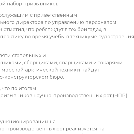
ой набор призывников.
нослужащим с приветственным
льного директора по управлению персоналом
тметил, что ребят ждут в тех бригадах, в
 практику во время учебы в техникуме судостроени
вяти стапельных и
ажниками, сборщиками, сварщиками и токарями.
 морской арктической техники найдут
о-конструкторском бюро.
что по итогам
ризывников научно-производственных рот (НПР)
 функционировании на
о-производственных рот реализуется на