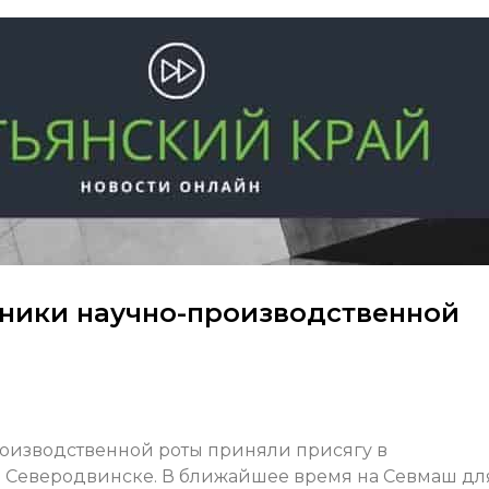
ники научно-производственной
оизводственной роты приняли присягу в
 Северодвинске. В ближайшее время на Севмаш дл