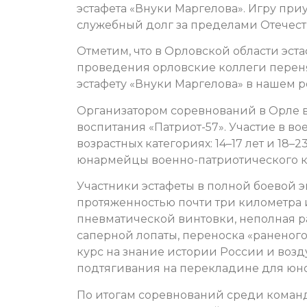
эстафета «Внуки Маргелова». Игру пр
служебный долг за пределами Отечест
Отметим, что в Орловской области эст
проведения орловские коллеги перенял
эстафету «Внуки Маргелова» в нашем 
Организатором соревнований в Орле 
воспитания «Патриот-57». Участие в в
возрастных категориях: 14–17 лет и 18–
юнармейцы военно-патриотического к
Участники эстафеты в полной боевой 
протяженностью почти три километра и
пневматической винтовки, неполная р
саперной лопаты, переноска «раненого
курс на знание истории России и возд
подтягивания на перекладине для юн
По итогам соревнований среди команд 