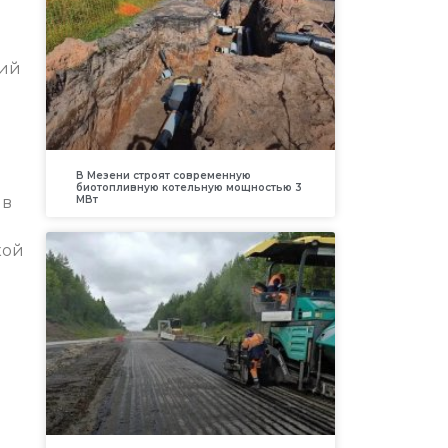
ний
В Мезени строят современную
биотопливную котельную мощностью 3
яв
МВт
в
кой