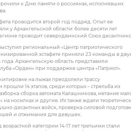
иурочили к Дню памяти о россиянах, исполнявших
ва.
афета проводится второй год подряд. Опыт ее
и у Архангельской области: более десяти лет
регионе проводит северодвинский Союз десантнико
выступил региональный «Центр патриотического
оенизированной эстафете приняли 23 команды в дву
23 года. Архангельскую область представили
луба «Орден» при поддержке центра «Патриот».
экипировке на лыжах преодолели трассу
 прошли 14 этапов, среди которых – стрельба из
азборка-сборка автомата Калашникова, метание мал
» на носилках и другие. Их также ждали теоретичес
ушно-десантных войск, проверка силовой подготовк
ошей и отжимания для девушек.
возрастной категории 14-17 лет третьими стали