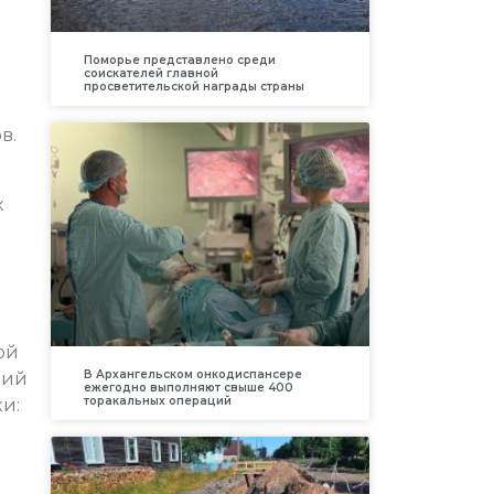
Поморье представлено среди
соискателей главной
просветительской награды страны
в.
х
ой
В Архангельском онкодиспансере
кий
ежегодно выполняют свыше 400
торакальных операций
и: