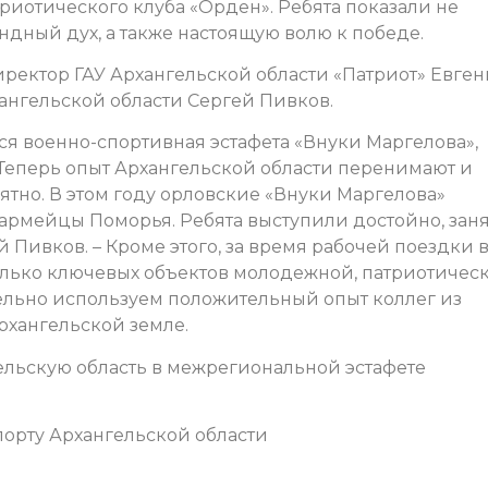
иотического клуба «Орден». Ребята показали не
ндный дух, а также настоящую волю к победе.
ектор ГАУ Архангельской области «Патриот» Евге
ангельской области Сергей Пивков.
ся военно-спортивная эстафета «Внуки Маргелова»,
 Теперь опыт Архангельской области перенимают и
ятно. В этом году орловские «Внуки Маргелова»
нармейцы Поморья. Ребята выступили достойно, зан
й Пивков. – Кроме этого, за время рабочей поездки 
олько ключевых объектов молодежной, патриотичес
ельно используем положительный опыт коллег из
рхангельской земле.
ельскую область в межрегиональной эстафете
орту Архангельской области