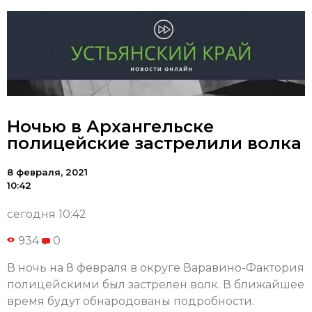
Ночью в Архангельске
полицейские застрелили волка
8 февраля, 2021
10:42
сегодня 10:42
934
0
В ночь на 8 февраля в округе Варавино-Фактория
полицейскими был застрелен волк. В ближайшее
время будут обнародованы подробности.