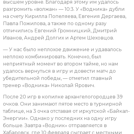
высшем уровне. Благодаря этому им удалось
разгромить «волжан» — 10:3. У «Водника» дубли
на счету Кирилла Попеляева, Евгения Дергаева,
Павла Пожилова, а также по одному разу
отличились Евгений Громницкий, Дмитрий
Иванов, Андрей Долгих и Артем Шеховцов.
— У нас было неплохое движение и удавалось
неплохо комбинировать. Конечно, был
неприятный момент во втором тайме, но нам
удалось вернуться в игру и довести матч до
убедительной победы, — отметил главный
тренер «Водника» Николай Ярович.
После 20 игр в копилке архангелогородцев 39
очков. Они занимают пятое место в турнирной
таблице, на 3 очка отставая от иркутской «Байкал-
Энергии». Однако у последних на одну игру
больше. Завтра «Водник» отправляется в
Хабаровск, где 10 февраля сыграет с местными