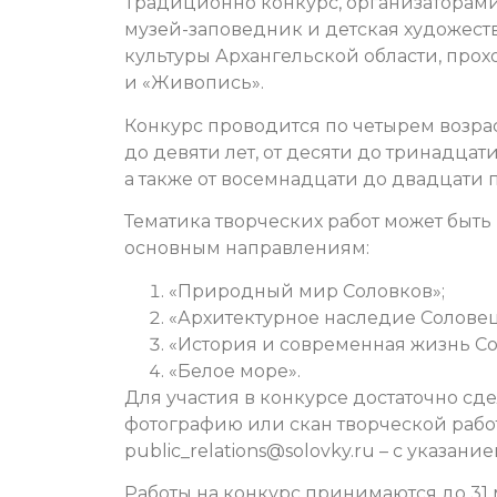
Традиционно конкурс, организаторами
музей-заповедник и детская художес
культуры Архангельской области, прох
и «Живопись».
Конкурс проводится по четырем возра
до девяти лет, от десяти до тринадцати
а также от восемнадцати до двадцати п
Тематика творческих работ может быт
основным направлениям:
«Природный мир Соловков»;
«Архитектурное наследие Соловец
«История и современная жизнь Со
«Белое море».
Для участия в конкурсе достаточно сд
фотографию или скан творческой работ
public_relations@solovky.ru – с указан
Работы на конкурс принимаются до 31 ма