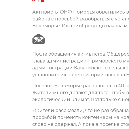
7
0
Активисты ОНФ Поморья обратились 
района с просьбой разобраться с уста
Беломорье. Их приобретут до начала ма
После обращения активистов Общерос
глава администрации Приморского му
администрации Катунинского сельско
установить их на территории поселка Б
Поселок Беломорье расположен в 40 км
Жители много делают для того, чтобы 
экологический климат. Вот только с н
«Жители рассказали, что не раз обращ
просьбой поменять контейнеры на новы
слово не сдержал. А пока в поселке с