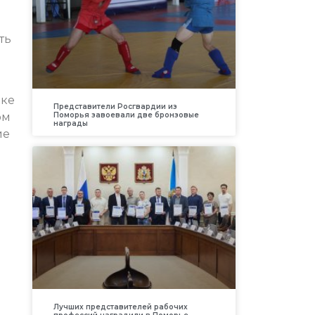
ть
м
лке
Представители Росгвардии из
ом
Поморья завоевали две бронзовые
награды
ие
Лучших представителей рабочих