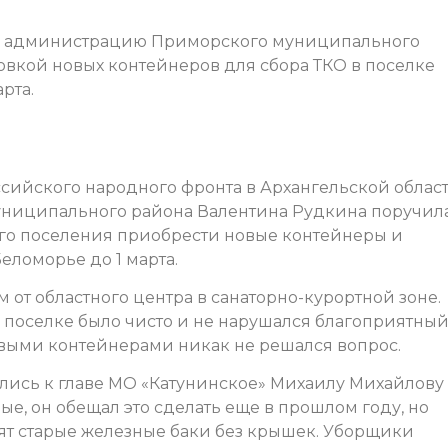
в администрацию Приморского муниципального
новкой новых контейнеров для сбора ТКО в поселке
рта.
сийского народного фронта в Архангельской облас
ниципального района Валентина Рудкина поручил
го поселения приобрести новые контейнеры и
еломорье до 1 марта.
 от областного центра в санаторно-курортной зоне.
в поселке было чисто и не нарушался благоприятны
овыми контейнерами никак не решался вопрос.
ались к главе МО «Катунинское» Михаилу Михайлову 
е, он обещал это сделать еще в прошлом году, но
тоят старые железные баки без крышек. Уборщики