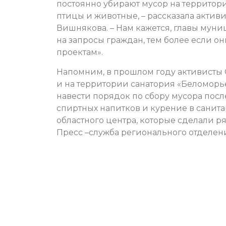
постоянно убирают мусор на территори
птицы и животные, – рассказала актив
Вишнякова. – Нам кажется, главы мун
на запросы граждан, тем более если 
проектам».
Напомним, в прошлом году активисты 
и на территории санатория «Беломорь
навести порядок по сбору мусора посл
спиртных напитков и курение в сани
областного центра, которые сделали р
Пресс –служба регионального отделе