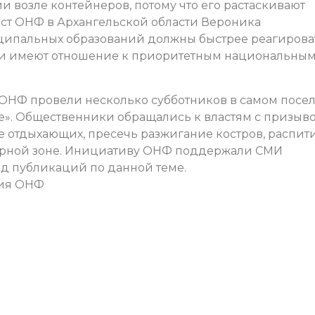
и возле контейнеров, потому что его растаскивают
ист ОНФ в Архангельской области Вероника
иципальных образований должны быстрее реагирова
они имеют отношение к приоритетным национальны
ОНФ провели несколько субботников в самом посе
е». Общественники обращались к властям с призыв
е отдыхающих, пресечь разжигание костров, распит
тарной зоне. Инициативу ОНФ поддержали СМИ
яд публикаций по данной теме.
ния ОНФ