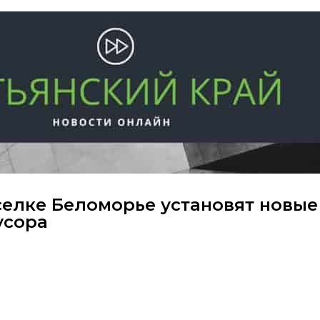
селке Беломорье установят новые
усора