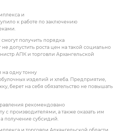
мплекса и
тупило к работе по заключению
еками.
 смогут получить порядка
 не допустить роста цен на такой социально
министр АПК и торговли Архангельской
 на одну тонну
булочных изделий и хлеба. Предприятие,
у, берет на себя обязательство не повышать
управления рекомендовано
ту с производителями, а также оказать им
на получение субсидий.
плекса и торговли Архангельской области