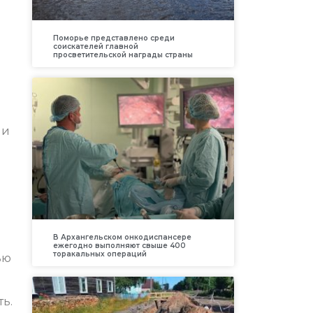
Поморье представлено среди
соискателей главной
просветительской награды страны
ии
В Архангельском онкодиспансере
ежегодно выполняют свыше 400
торакальных операций
ью
ть.