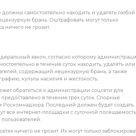
и должны самостоятельно находить и удалять любой
ецензурную брань. Оштрафовать могут только
а ничего не грозит.
федеральный закон, согласно которому администрац
остоятельно в течение суток находить, удалять или
ателей, содержащий нецензурную брань, а также
афию, культы насилия и жестокость.
ожет обратиться к администрации соцсети для
 предоставлено в течение трех суток. Спорные
ем Роскомнадзора. Последний должен будет создать
дут все интернет-площадки с суточной посещаемост
 пользователей.
етях ничего не грозит. Их могут только заблокирова