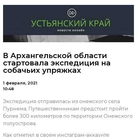
В Архангельской области
стартовала экспедиция на
собачьих упряжках
1 февраля, 2021
10:48
Экспедиция отправилась из онежского села
Пурнема. Путешественникам предстоит пройти
более 300 километров по территории Онежского
полуострова.
Как отметил в своем инстаграм-аккаунте