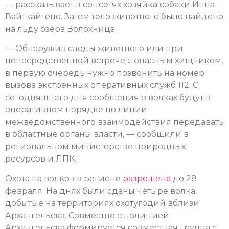
— рассказывает в соцсетях хозяйка собаки Инна
Вайткайтене. Затем тело животного было найдено
на льду озера Волохница.
— Обнаружив следы животного или при
непосредственной встрече с опасным хищником,
в первую очередь нужно позвонить на номер
вызова экстренных оперативных служб 112. С
сегодняшнего дня сообщения о волках будут в
оперативном порядке по линии
межведомственного взаимодействия передавать
в областные органы власти, — сообщили в
региональном министерстве природных
ресурсов и ЛПК.
Охота на волков в регионе
разрешена
до 28
февраля. На днях были сданы четыре волка,
добытые на территориях охотугодий вблизи
Архангельска. Совместно с полицией
Архангельска формируется совместная группа с