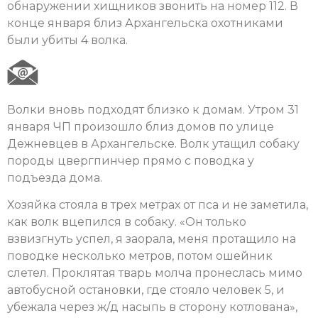
обнаружении хищников звонить на номер 112. В
конце января близ Архангельска охотниками
были убиты 4 волка.
Волки вновь подходят близко к домам. Утром 31
января ЧП произошло близ домов по улице
Дежневцев в Архангельске. Волк утащил собаку
породы цвергпинчер прямо с поводка у
подъезда дома.
Хозяйка стояла в трех метрах от пса и не заметила,
как волк вцепился в собаку. «Он только
взвизгнуть успел, я заорала, меня протащило на
поводке несколько метров, потом ошейник
слетел. Проклятая тварь молча пронеслась мимо
автобусной остановки, где стояло человек 5, и
убежала через ж/д насыпь в сторону котлована»,