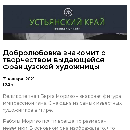
Добролюбовка знакомит с
творчеством выдающейся
французской художницы
31 января, 2021
10:24
Великолепная Берта Моризо – знаковая фигура
импрессионизма. Она одна из самых известных
художников в мире.
Работы Моризо почти всегда по размерам
невелики. В основном она изображала то, что