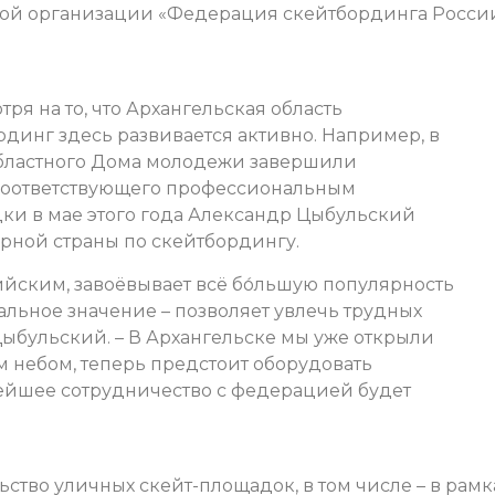
ой организации «Федерация скейтбординга Росси
ря на то, что Архангельская область
динг здесь развивается активно. Например, в
областного Дома молодежи завершили
, соответствующего профессиональным
дки в мае этого года Александр Цыбульский
рной страны по скейтбордингу.
ийским, завоёвывает всё бо́льшую популярность
льное значение – позволяет увлечь трудных
Цыбульский. – В Архангельске мы уже открыли
 небом, теперь предстоит оборудовать
нейшее сотрудничество с федерацией будет
ство уличных скейт-площадок, в том числе – в рамк