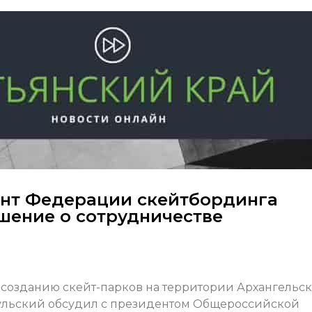
ент Федерации скейтбординга
шение о сотрудничестве
созданию скейт-парков на территории Архангельс
бульский обсудил с президентом Общероссийской