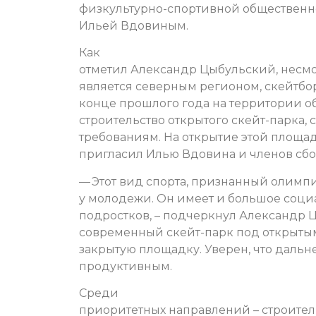
физкультурно-спортивной общественн
Ильей Вдовиным.
Как
отметил Александр Цыбульский, несмот
является северным регионом, скейтбор
конце прошлого года на территории 
строительство открытого скейт-парка
требованиям. На открытие этой площа
пригласил Илью Вдовина и членов сбо
— Этот вид спорта, признанный олимп
у молодежи. Он имеет и большое социа
подростков, – подчеркнул Александр 
современный скейт-парк под открытым
закрытую площадку. Уверен, что даль
продуктивным.
Среди
приоритетных направлений – строитель