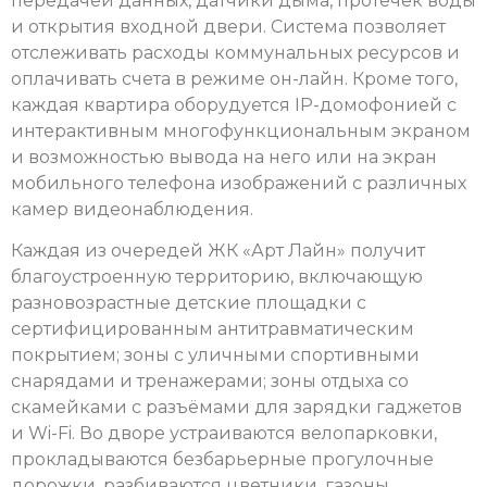
передачей данных, датчики дыма, протечек воды
и открытия входной двери. Система позволяет
отслеживать расходы коммунальных ресурсов и
оплачивать счета в режиме он-лайн. Кроме того,
каждая квартира оборудуется IР-домофонией с
интерактивным многофункциональным экраном
и возможностью вывода на него или на экран
мобильного телефона изображений с различных
камер видеонаблюдения.
Каждая из очередей ЖК «Арт Лайн» получит
благоустроенную территорию, включающую
разновозрастные детские площадки с
сертифицированным антитравматическим
покрытием; зоны с уличными спортивными
снарядами и тренажерами; зоны отдыха со
скамейками с разъёмами для зарядки гаджетов
и Wi-Fi. Во дворе устраиваются велопарковки,
прокладываются безбарьерные прогулочные
дорожки, разбиваются цветники, газоны,