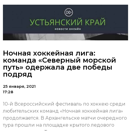
Ночная хоккейная лига:
команда «Северный морской
путь» одержала две победы
подряд
25 января, 2021
17:28
10-й Всероссийский фестиваль по хоккею среди
любительских команд «Ночная хоккейная лига»
продолжается. В Архангельске матчи очередного
тура прошли на площадке крытого ледового