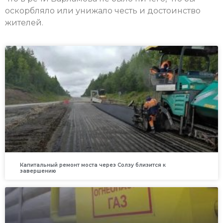
оскорбляло или унижало честь и достоинство
жителей.
Капитальный ремонт моста через Солзу близится к
завершению