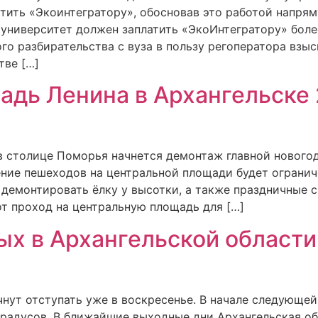
атить «Экоинтегратору», обосновав это работой напря
университет должен заплатить «ЭкоИнтегратору» боле
го разбирательства с вуза в пользу регоператора взы
тве […]
адь Ленина в Архангельске 
у в столице Поморья начнется демонтаж главной нового
ение пешеходов на центральной площади будет огранич
, демонтировать ёлку у высотки, а также праздничные 
т проход на центральную площадь для […]
ых в Архангельской област
чнут отступать уже в воскресенье. В начале следующе
градусов. В ближайшие выходные дни Архангельская об