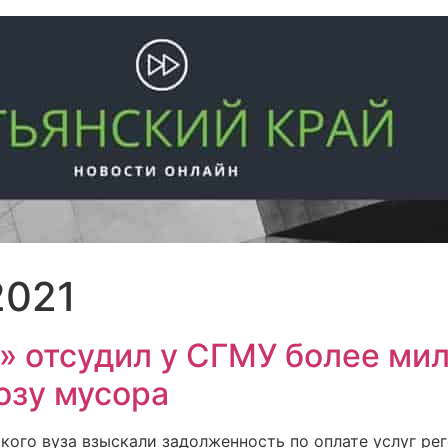
2021
» отсудил у СГМУ более ми
озу мусора
ского вуза взыскали задолженность по оплате услуг р