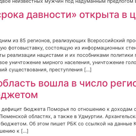
 двое неизвестных мужчин под надуманным предлогом 
срока давности» открыта в 
дним из 85 регионов, реализующих Всероссийский про
ую фотовыставку, состоящую из информационных стен
ты реализации нацистами и их пособниками политики 
вое уничтожение мирного населения, уничтожение гол
ий существования, преступления […]
область вошла в число реги
юджетом
ду дефицит бюджета Поморья по отношению к доходам с
Тюменской областях, а также в Удмуртии. Архангельск
бюджетом. Об этом пишет РБК со ссылкой на данные К
шению к […]