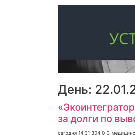
Перейти
к
содержимому
День:
22.01.
«Экоинтегратор
за долги по выв
сегодня 14:31 304 0 С медицин