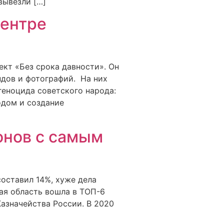
вывезли […]
центре
ект «Без срока давности». Он
дов и фотографий. На них
геноцида советского народа:
одом и создание
онов с самым
оставил 14%, хуже дела
ая область вошла в ТОП-6
азначейства России. В 2020