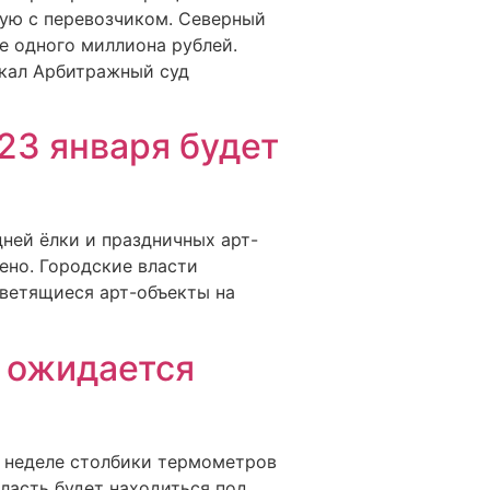
мую с перевозчиком. Северный
е одного миллиона рублей.
скал Арбитражный суд
23 января будет
дней ёлки и праздничных арт-
ено. Городские власти
светящиеся арт-объекты на
и ожидается
й неделе столбики термометров
ласть будет находиться под