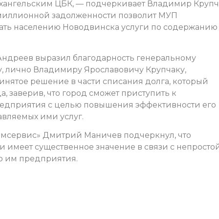
ангельским ЦБК, — подчеркивает Владимир Крупч
омиллионной задолженности позволит МУП
ать населению Новодвинска услуги по содержанию
Андреев выразил благодарность генеральному
, лично Владимиру Ярославовичу Крупчаку,
инятое решение в части списания долга, который
, заверив, что город сможет приступить к
дприятия с целью повышения эффективности его
авляемых ими услуг.
мсервис» Дмитрий Маничев подчеркнул, что
 имеет существенное значение в связи с непросто
о им предприятия.