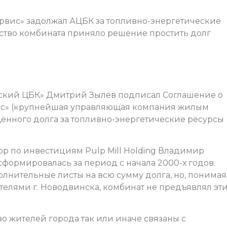
рвис» задолжал АЦБК за топливно-энергетические
дство комбината приняло решение простить долг
ский ЦБК» Дмитрий Зылёв подписал Соглашение о
с» (крупнейшая управляющая компания жилым
щенного долга за топливно-энергетические ресурсы
ор по инвестициям Pulp Mill Holding Владимир
сформировалась за период с начала 2000-х годов.
лнительные листы на всю сумму долга, но, понимая
телями г. Новодвинска, комбинат не предъявлял эт
во жителей города так или иначе связаны с