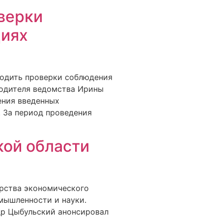
верки
циях
водить проверки соблюдения
водителя ведомства Ирины
ения введенных
. За период проведения
кой области
ерства экономического
мышленности и науки.
др Цыбульский анонсировал