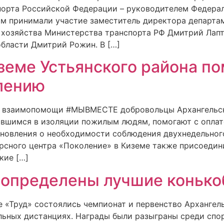
орта Российской Федерации – руководителем Федерал
м принимали участие заместитель директора департа
 хозяйства Министерства транспорта РФ Дмитрий Лапт
области Дмитрий Рожин. В […]
земе Устьянского района п
лению
и взаимопомощи #МЫВМЕСТЕ добровольцы Архангельс
вшимся в изоляции пожилым людям, помогают с оплат
новления о необходимости соблюдения двухнедельног
урсного центра «Поколение» в Киземе также присоедин
кие […]
е определены лучшие коньк
е «Труд» состоялись чемпионат и первенство Архангел
льных дистанциях. Награды были разыграны среди спо