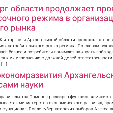
рг области продолжает про
очного режима в организа
го рынка
К и торговли Архангельской области продолжают про
иях потребительского рынка региона. По словам руко
чаев бизнес и потребители понимают важность соблюд
ся к их исполнению с должной долей ответственности
 […]
кономразвития Архангельс
сами науки
е правительства Поморья расширен функционал минист
азывается министерство экономического развития, про
о функционал. После губернаторских выборов Алексан