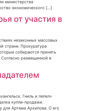
нии министерства
рство экономического […]
ья от участия в
дствиях незаконных массовых
ей стране. Прокуратура
которые собираются принять
. Согласно размещенной в
ладателем
хангельск. Гниль и пепел»
делка купли-продажи.
у для Артема Архипова. О его