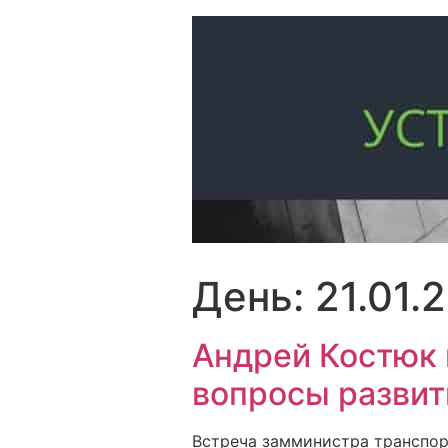
Перейти
к
содержимому
День:
21.01.
Андрей Костюк 
вопросы развит
Встреча замминистра транспорт