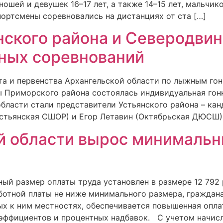
ошей и девушек 16–17 лет, а также 14–15 лет, мальчико
портсмены соревновались на дистанциях от ста […]
ского района и Северодвин
ных соревнований
а и первенства Архангельской области по лыжным гонк
ы Приморского района состоялась индивидуальная гонк
бласти стали представители Устьянского района – кан
Устьянская СШОР) и Егор Летавин (Октябрьская ДЮСШ).
й области вырос минималь
ьный размер оплаты труда установлен в размере 12 79
ботной платы не ниже минимального размера, граждан
ых к ним местностях, обеспечивается повышенная опла
ффициентов и процентных надбавок. С учетом начисл