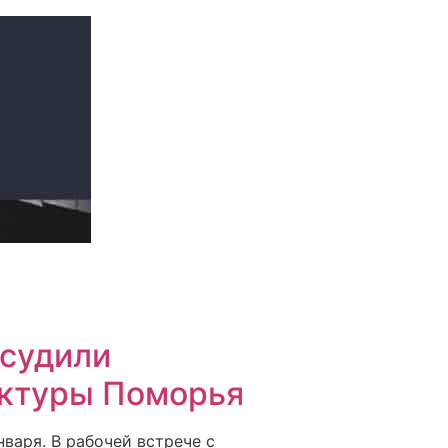
бсудили
уктуры Поморья
нваря. В рабочей встрече с